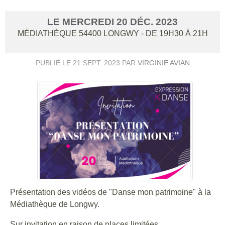
LE
MERCREDI
20
DÉC.
2023
MÉDIATHÈQUE
54400
LONGWY
- DE 19H30 À 21H
PUBLIÉ LE
21 SEPT. 2023
PAR
VIRGINIE AVIAN
Présentation des vidéos de "Danse mon patrimoine" à la
Médiathèque de Longwy.
Sur invitation en raison de places limitées