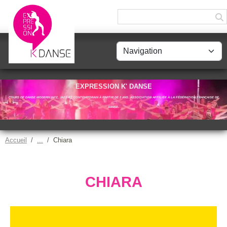
Panneau de gestion des cookies
EXPRESSION K' DANSE
COURS DE DANSE MODERN'JAZZ, JAZZ ET CONTEMPORAIN À PARTIR DE 2 ANS. ASSOCIATION AFFILIÉE À LA FÉDÉRATION FRANÇAISE DE
DANSE.
Accueil
Chiara
CHIARA