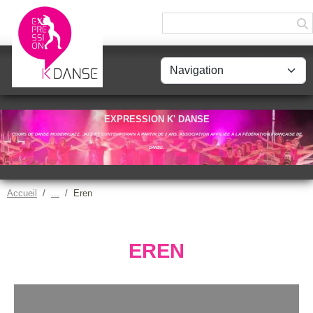
Panneau de gestion des cookies
EXPRESSION K' DANSE
COURS DE DANSE MODERN'JAZZ, JAZZ ET CONTEMPORAIN À PARTIR DE 2 ANS. ASSOCIATION AFFILIÉE À LA FÉDÉRATION FRANÇAISE DE
DANSE.
Accueil
Eren
EREN