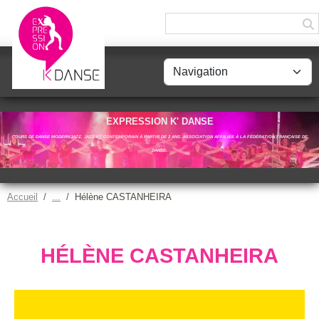
Panneau de gestion des cookies
EXPRESSION K' DANSE
COURS DE DANSE MODERN'JAZZ, JAZZ ET CONTEMPORAIN À PARTIR DE 2 ANS. ASSOCIATION AFFILIÉE À LA FÉDÉRATION FRANÇAISE DE
DANSE.
Accueil
Hélène CASTANHEIRA
HÉLÈNE CASTANHEIRA